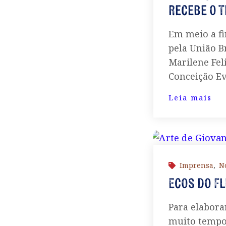
recebe o T
Em meio a fi
pela União B
Marilene Fel
Conceição Ev
Leia mais
Imprensa
,
No
Ecos do Fl
Para elaborar
muito tempo,