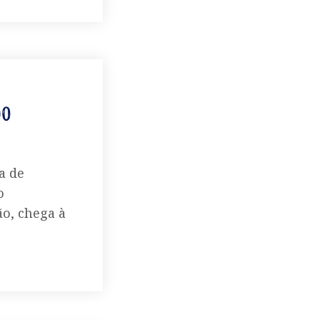
do
a de
o
ão, chega à