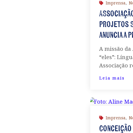
Imprensa
,
No
Associação
projetos S
anuncia a 
A missão da 
“eles”: Língu
Associação re
Leia mais
Imprensa
,
No
Conceição 