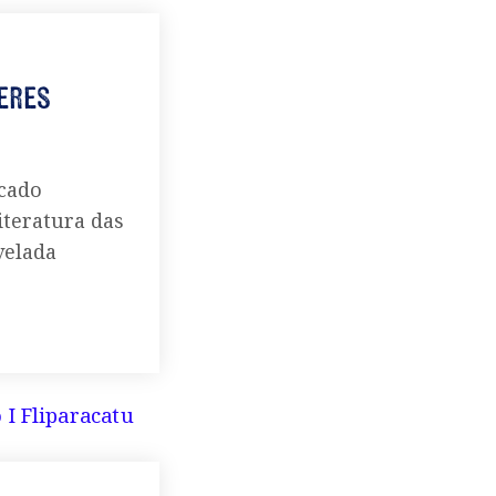
heres
icado
iteratura das
velada