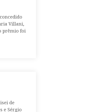
 concedido
ria Villani,
o prêmio foi
isei de
s e Sérgio