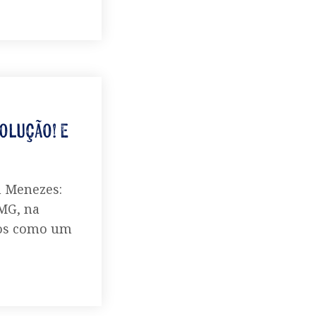
olução! E
h Menezes:
MG, na
tos como um