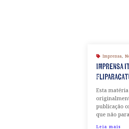
Imprensa
,
No
Imprensa i
Fliparacat
Esta matéria
originalment
publicação or
que não para
Leia mais