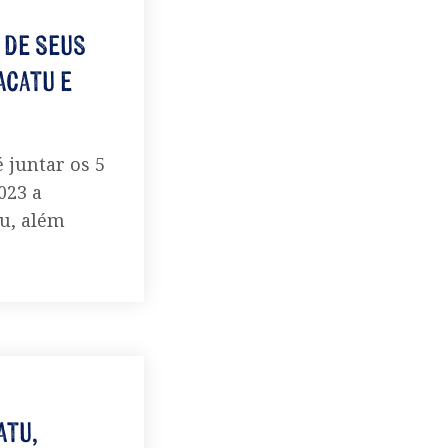
 de seus
acatu e
 juntar os 5
023 a
tu, além
atu,