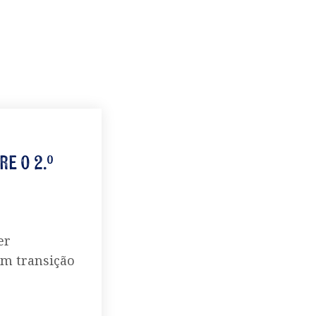
re o 2.º
er
 em transição