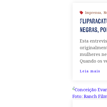
Imprensa
,
No
Fliparacat
negras, po
Esta entrevi
originalmente
mulheres neg
Quando os v
Leia mais