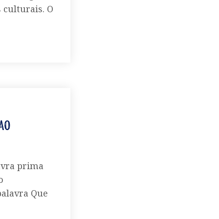
 culturais. O
ao
avra prima
o
palavra Que